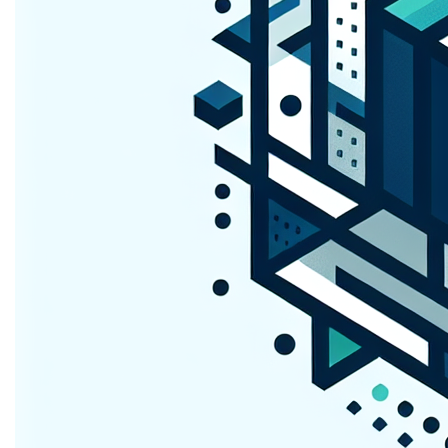
Een domeinnaam die je merkidentiteit versterkt en je
online zichtbaarheid vergroot. Stap in de wereld van
natrium.be
!
Contact
Ontdek meer domeinen
Mogelijke toepassingen
```html
Natrium Nieuws en Innovaties
Creëer een platform op natrium.be dat de nieuwste
ontdekkingen, onderzoeken en innovaties in de wereld
van natrium belicht. Van wetenschappelijke doorbraken
tot praktische toepassingen in de industrie, deze site
kan een go-to bestemming worden voor iedereen die
geïnteresseerd is in de veelzijdigheid van natrium.
Kook met Natrium