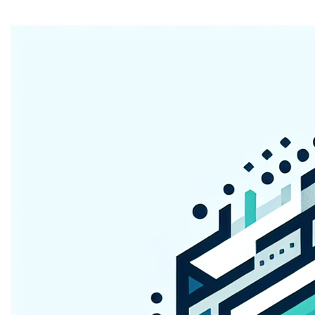
Home
Ontdek de kracht van
natrium.be
!
Met een naam die associaties oproept met wetenschap
en technologie, is
natrium.be
perfect voor innovatieve
bedrijven. Het is kort, makkelijk te onthouden en uniek.