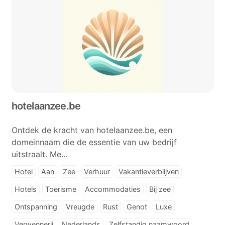
hotelaanzee.be
Ontdek de kracht van hotelaanzee.be, een
domeinnaam die de essentie van uw bedrijf
uitstraalt. Me...
Hotel
Aan
Zee
Verhuur
Vakantieverblijven
Hotels
Toerisme
Accommodaties
Bij zee
Ontspanning
Vreugde
Rust
Genot
Luxe
Verwennerij
Nederlands
Zelfstandig naamwoord