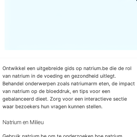
Waarom geen culinaire draai geven aan natrium.be? Deel
recepten en kooktechnieken die natrium in de hoofdrol
zetten, of het nu gaat om het perfecte zoutgehalte in
gerechten of het gebruik van natriumrijke ingrediënten.
Voeg een snufje humor toe met zoutige woordspelingen!
Natrium Gezondheidsgids
Ontwikkel een uitgebreide gids op natrium.be die de rol
van natrium in de voeding en gezondheid uitlegt.
Behandel onderwerpen zoals natriumarm eten, de impact
van natrium op de bloeddruk, en tips voor een
gebalanceerd dieet. Zorg voor een interactieve sectie
waar bezoekers hun vragen kunnen stellen.
Natrium en Milieu
Gebruik natrium.be om te onderzoeken hoe natrium